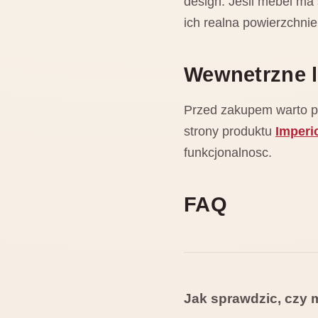
design. Jesli mebel ma
ich realna powierzchnie
Wewnetrzne l
Przed zakupem warto por
strony produktu
Imperi
funkcjonalnosc.
FAQ
Jak sprawdzic, czy 