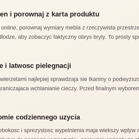
zen i porownaj z karta produktu
nline, porownaj wymiary mebla z rzeczywista przestrzen
lodze, aby zobaczyc faktyczny obrys bryly. To prosty s
 i latwosc pielegnacji
wierzetami najlepiej sprawdzaja sie tkaniny o podwyzsz
ograniczajaca wchlanianie cieczy. Przed finalnym wybor
nomie codziennego uzycia
ebokosc i sprezystosc wypelnienia maja wiekszy wplyw 