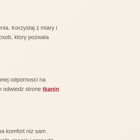
ia. Korzystaj z miary i
posob, ktory pozwala
onej odpornosci na
em odwiedz strone
tkanin
na komfort niz sam