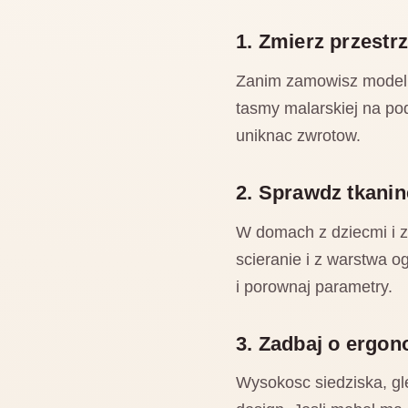
1. Zmierz przestr
Zanim zamowisz model o
tasmy malarskiej na pod
uniknac zwrotow.
2. Sprawdz tkanine
W domach z dziecmi i z
scieranie i z warstwa 
i porownaj parametry.
3. Zadbaj o ergo
Wysokosc siedziska, gl