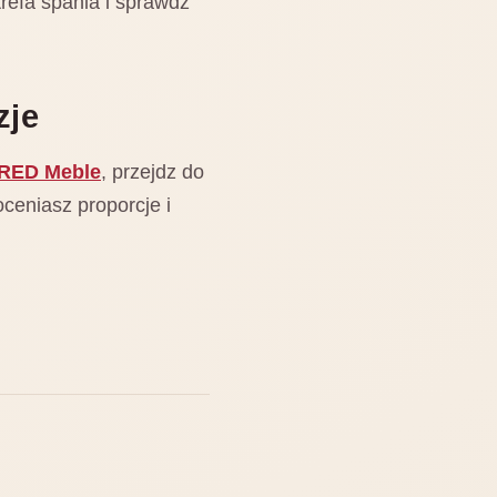
refa spania i sprawdz
zje
 RED Meble
, przejdz do
oceniasz proporcje i