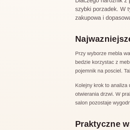
Dlaczego naroznik z 
szybki porzadek. W t
zakupowa i dopasow
Najwazniejsz
Przy wyborze mebla wart
bedzie korzystac z mebl
pojemnik na posciel. Ta
Kolejny krok to analiza
otwierania drzwi. W pr
salon pozostaje wygodny
Praktyczne 