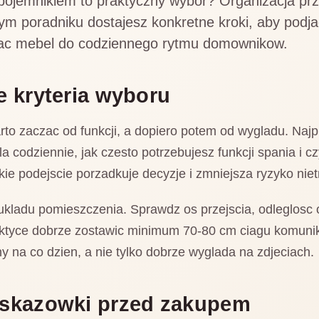
pojemnikiem to praktyczny wybor? Organizacja prze
ym poradniku dostajesz konkretne kroki, aby podj
ac mebel do codziennego rytmu domownikow.
e kryteria wyboru
o zaczac od funkcji, a dopiero potem od wygladu. Najpi
a codziennie, jak czesto potrzebujesz funkcji spania i cz
kie podejscie porzadkuje decyzje i zmniejsza ryzyko nie
 ukladu pomieszczenia. Sprawdz os przejscia, odleglosc 
aktyce dobrze zostawic minimum 70-80 cm ciagu komuni
 na co dzien, a nie tylko dobrze wyglada na zdjeciach.
wskazowki przed zakupem