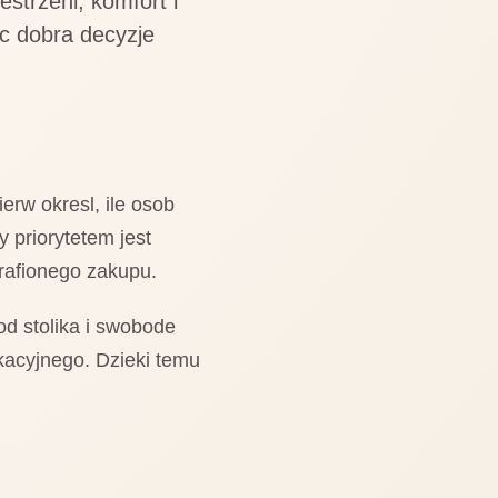
strzeni, komfort i
ac dobra decyzje
erw okresl, ile osob
y priorytetem jest
trafionego zakupu.
od stolika i swobode
kacyjnego. Dzieki temu