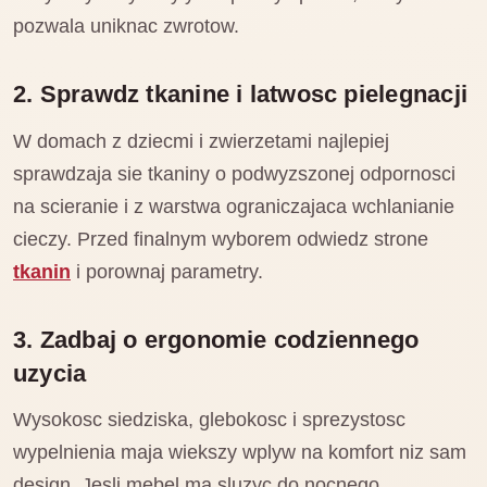
pozwala uniknac zwrotow.
2. Sprawdz tkanine i latwosc pielegnacji
W domach z dziecmi i zwierzetami najlepiej
sprawdzaja sie tkaniny o podwyzszonej odpornosci
na scieranie i z warstwa ograniczajaca wchlanianie
cieczy. Przed finalnym wyborem odwiedz strone
tkanin
i porownaj parametry.
3. Zadbaj o ergonomie codziennego
uzycia
Wysokosc siedziska, glebokosc i sprezystosc
wypelnienia maja wiekszy wplyw na komfort niz sam
design. Jesli mebel ma sluzyc do nocnego