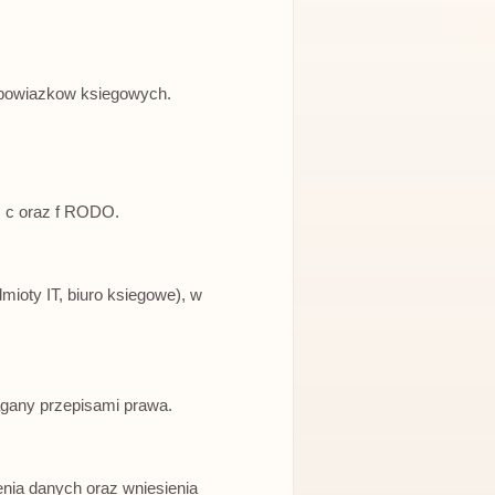
obowiazkow ksiegowych.
, c oraz f RODO.
oty IT, biuro ksiegowe), w
agany przepisami prawa.
enia danych oraz wniesienia