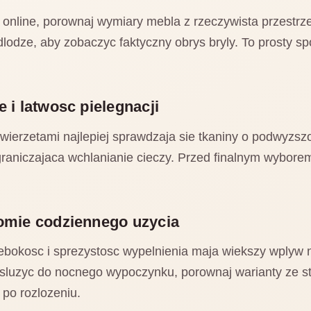
nline, porownaj wymiary mebla z rzeczywista przestrzen
lodze, aby zobaczyc faktyczny obrys bryly. To prosty s
 i latwosc pielegnacji
wierzetami najlepiej sprawdzaja sie tkaniny o podwyzsz
ograniczajaca wchlanianie cieczy. Przed finalnym wybor
nomie codziennego uzycia
ebokosc i sprezystosc wypelnienia maja wiekszy wplyw 
 sluzyc do nocnego wypoczynku, porownaj warianty ze st
 po rozlozeniu.