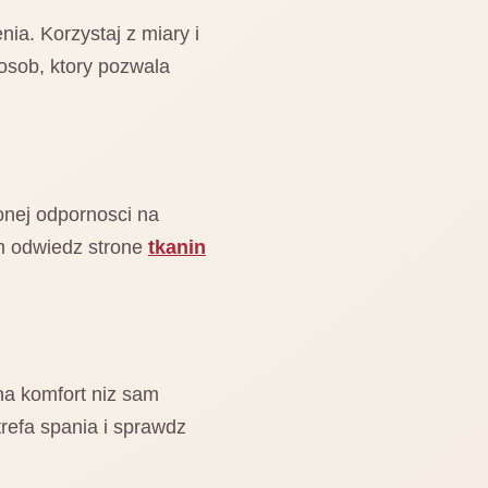
ia. Korzystaj z miary i
posob, ktory pozwala
onej odpornosci na
em odwiedz strone
tkanin
na komfort niz sam
refa spania i sprawdz