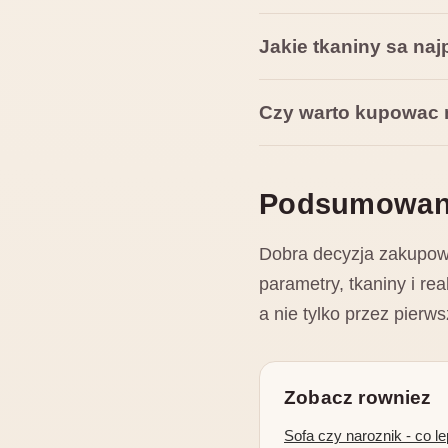
Jakie tkaniny sa naj
Czy warto kupowac 
Podsumowan
Dobra decyzja zakupowa 
parametry, tkaniny i r
a nie tylko przez pierw
Zobacz rowniez
Sofa czy naroznik - co l