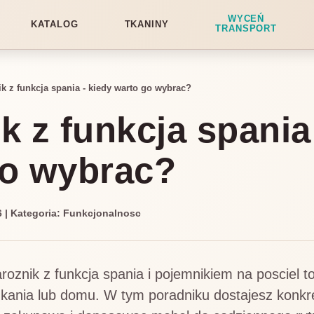
WYCEŃ
KATALOG
TKANINY
TRANSPORT
k z funkcja spania - kiedy warto go wybrac?
k z funkcja spania
go wybrac?
26 | Kategoria: Funkcjonalnosc
roznik z funkcja spania i pojemnikiem na posciel t
kania lub domu. W tym poradniku dostajesz konkre