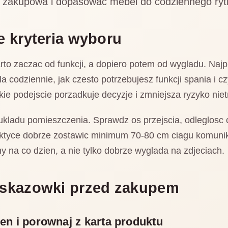
e zakupowa i dopasowac mebel do codziennego r
e kryteria wyboru
o zaczac od funkcji, a dopiero potem od wygladu. Najpi
a codziennie, jak czesto potrzebujesz funkcji spania i cz
kie podejscie porzadkuje decyzje i zmniejsza ryzyko nie
 ukladu pomieszczenia. Sprawdz os przejscia, odleglosc 
aktyce dobrze zostawic minimum 70-80 cm ciagu komuni
 na co dzien, a nie tylko dobrze wyglada na zdjeciach.
wskazowki przed zakupem
zen i porownaj z karta produktu