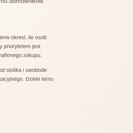
ytmu domownikow.
erw okresl, ile osob
y priorytetem jest
trafionego zakupu.
od stolika i swobode
kacyjnego. Dzieki temu