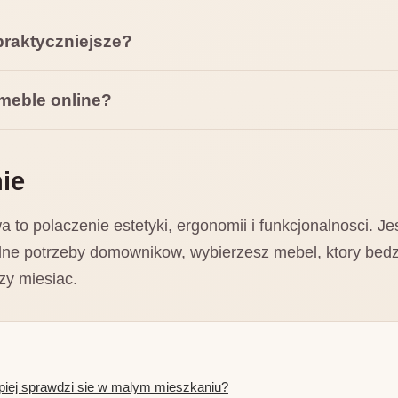
praktyczniejsze?
meble online?
ie
to polaczenie estetyki, ergonomii i funkcjonalnosci. Je
ealne potrzeby domownikow, wybierzesz mebel, ktory bedz
szy miesiac.
epiej sprawdzi sie w malym mieszkaniu?