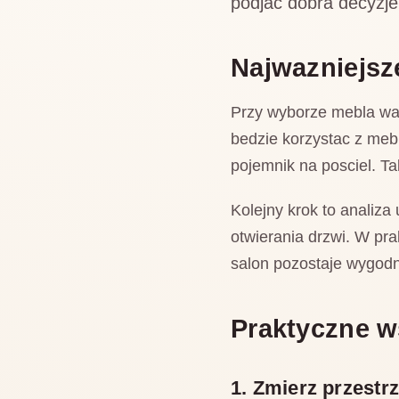
podjac dobra decyzj
Najwazniejsz
Przy wyborze mebla wart
bedzie korzystac z mebl
pojemnik na posciel. Ta
Kolejny krok to analiza
otwierania drzwi. W pr
salon pozostaje wygodny
Praktyczne 
1. Zmierz przestr