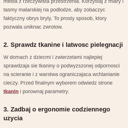
mebla z rzeczywista przestrzenia. Korzystaj z miary i
tasmy malarskiej na podlodze, aby zobaczyc
faktyczny obrys bryly. To prosty sposob, ktory
pozwala uniknac zwrotow.
2. Sprawdz tkanine i latwosc pielegnacji
W domach z dziecmi i zwierzetami najlepiej
sprawdzaja sie tkaniny o podwyzszonej odpornosci
na scieranie i z warstwa ograniczajaca wchlanianie
cieczy. Przed finalnym wyborem odwiedz strone
tkanin
i porownaj parametry.
3. Zadbaj o ergonomie codziennego
uzycia